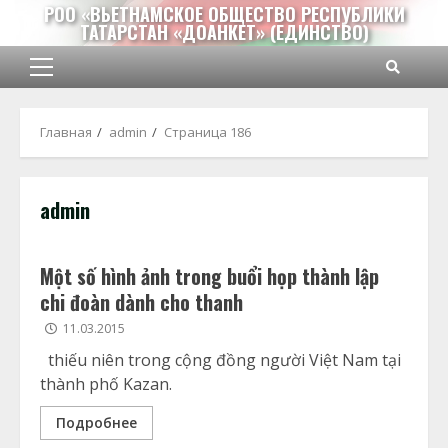
Перейти
РОО «ВЬЕТНАМСКОЕ ОБЩЕСТВО РЕСПУБЛИКИ
ТАТАРСТАН «ДОАНКЕТ» (ЕДИНСТВО)
к
содержимому
Основное
меню
Главная
admin
Страница 186
admin
Một số hình ảnh trong buổi họp thành lập
chi đoàn dành cho thanh
11.03.2015
thiếu niên trong cộng đồng người Việt Nam tại
thành phố Kazan.
Подробнее