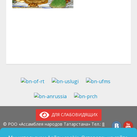
ДЛЯ СЛАБОВИДЯЩИХ
© РОО «Ассамблея народов Татарстана» Тел.:
8
(843) 237-97-99
E-mail:
an-tatarstan@yandex.ru
ГБУ «Дом Дружбы народов Татарстана» Тел.:
8