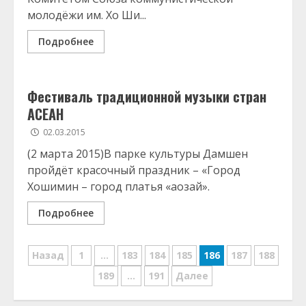
молодёжи им. Хо Ши...
Подробнее
Фестиваль традиционной музыки стран
АСЕАН
02.03.2015
(2 марта 2015)В парке культуры Дамшен
пройдёт красочный праздник – «Город
Хошимин – город платья «аозай».
Подробнее
Навигация
Назад
1
…
183
184
185
186
187
188
по
189
…
191
Далее